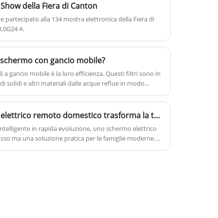
 Show della Fiera di Canton
partecipato alla 134 mostra elettronica della Fiera di
8.0G24 A.
o schermo con gancio mobile?
i a gancio mobile è la loro efficienza. Questi filtri sono in
 solidi e altri materiali dalle acque reflue in modo
arantire che l'acqua sia pulita e sicura per il riutilizzo o
In che modo uno schermo elettrico remoto domestico trasforma la tua esperienza di vita?
ntelligente in rapida evoluzione, uno schermo elettrico
sso ma una soluzione pratica per le famiglie moderne.
odo in cui questi schermi avanzati migliorano il
Dalla comprensione della loro funzionalità alla risoluzione
 come la complessità dell'installazione, i problemi di
icolo fornisce approfondimenti. Con consigli di esperti,
tici, scoprirai perché Zhejiang Huinuo Intelligent
fidabile in questo campo.