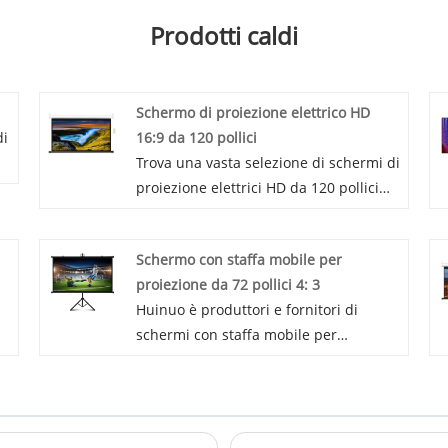
Prodotti caldi
Schermo di proiezione elettrico HD
di
16:9 da 120 pollici
Trova una vasta selezione di schermi di
proiezione elettrici HD da 120 pollici
16: 9 dalla Cina su Huinuo. Fornire un
a
servizio post-vendita professionale e il
Schermo con staffa mobile per
giusto prezzo, in attesa di
proiezione da 72 pollici 4: 3
collaborazione.
Huinuo è produttori e fornitori di
schermi con staffa mobile per
proiezione da 72 pollici 4: 3 in Cina che
possono vendere all'ingrosso schermi
con staffa mobile per proiezione da 72
pollici 4: 3, siamo in grado di fornire un