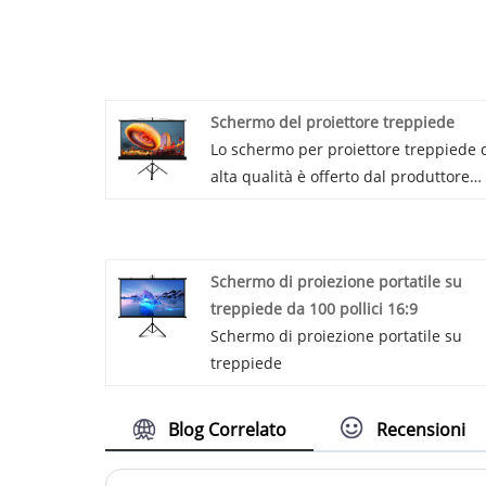
Schermo del proiettore treppiede
Lo schermo per proiettore treppiede 
alta qualità è offerto dal produttore
cinese Huinuo. Acquista lo schermo
del proiettore del treppiede che è lo
schermo del proiettore del treppiede 
Schermo di proiezione portatile su
basso prezzo.
treppiede da 100 pollici 16:9
Schermo di proiezione portatile su
treppiede
Blog Correlato
Recensioni