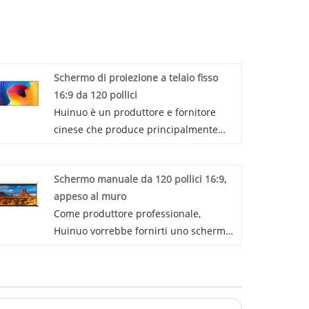
Schermo di proiezione a telaio fisso
16:9 da 120 pollici
Huinuo è un produttore e fornitore
cinese che produce principalmente
schermi di proiezione a telaio fisso da
120 pollici 16: 9 con molti anni di
Schermo manuale da 120 pollici 16:9,
esperienza. Spero di costruire rapporti
appeso al muro
d'affari con te.
Come produttore professionale,
Huinuo vorrebbe fornirti uno schermo
manuale 16:9 da 120 pollici, appeso al
muro. E Huinuo ti offrirà il miglior
servizio post-vendita e consegne
puntuali.