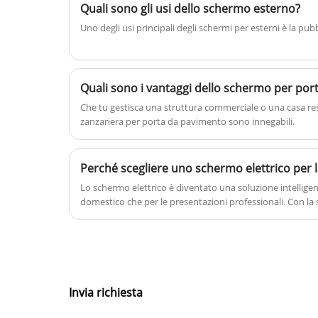
Quali sono gli usi dello schermo esterno?
Uno degli usi principali degli schermi per esterni è la pubb
Quali sono i vantaggi dello schermo per po
Che tu gestisca una struttura commerciale o una casa resi
zanzariera per porta da pavimento sono innegabili.
Perché scegliere uno schermo elettrico per l
Lo schermo elettrico è diventato una soluzione intelligen
domestico che per le presentazioni professionali. Con la
o di un telecomando, rivela una superficie di proiezione 
e silenzioso. Che tu stia allestendo un home theater o u
schermo elettrico offre comodità, efficienza e flessibilità
Invia richiesta