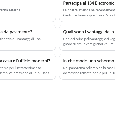
Partecipa al 134 Electronic
servizio professionale e un prezzo
migliore per voi.
licità esterna.
La nostra azienda ha recentemente 
Canton e l'area espositiva è l'area 
rta da pavimento?
Quali sono i vantaggi dell
denziale, i vantaggi di una
​Uno dei principali vantaggi dei vagl
grado di rimuovere grandi volumi di
rapido ed efficace, contribuendo a g
lo scarico.
a casa e l'ufficio moderni?
te sia per l'intrattenimento
Nel panorama odierno della casa i
 semplice pressione di un pulsante
domestico remoto non è più un lu
ad alta definizione in modo fluido
Questa guida completa esplora il m
na sala conferenze aziendale, uno
comfort, la praticità e l'estetica. 
 senza precedenti.
dei punti critici comuni dei clienti
durabilità e l'usabilità, questo art
confronti strutturati e consigli pra
Technology Co., Ltd. è un nome af